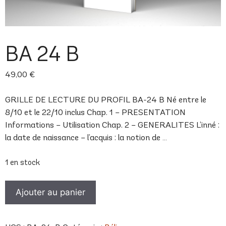
BA 24 B
49,00
€
GRILLE DE LECTURE DU PROFIL BA-24 B Né entre le
8/10 et le 22/10 inclus Chap. 1 – PRESENTATION
Informations – Utilisation Chap. 2 – GENERALITES L’inné :
la date de naissance – l’acquis : la notion de …
1 en stock
quantité
Ajouter au panier
de
BA
24