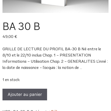
BA 30 B
49,00
€
GRILLE DE LECTURE DU PROFIL BA-30 B Né entre le
8/10 et le 22/10 inclus Chap. 1 – PRESENTATION
Informations – Utilisation Chap. 2 – GENERALITES L’inné :
la date de naissance – l’acquis : la notion de …
1 en stock
quantité
Ajouter au panier
de
BA
30