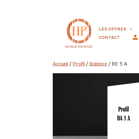
Aller
au
LES OFFRES
contenu
CONTACT
Accueil
/
Profil
/
Balance
/ BE 5 A