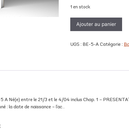
1 en stock
quantité
Ajouter au panier
de
BE
5
UGS :
BE-5-A
Catégorie :
Ba
A
é(e) entre le 21/3 et le 4/04 inclus Chap. 1 – PRESENTATIO
é : la date de naissance – l’ac…
s