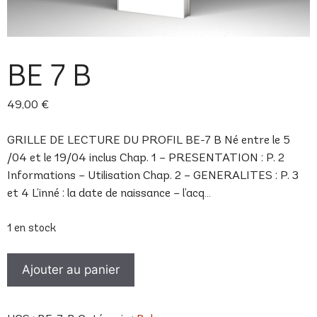
BE 7 B
49,00
€
GRILLE DE LECTURE DU PROFIL BE-7 B Né entre le 5
/04 et le 19/04 inclus Chap. 1 – PRESENTATION : P. 2
Informations – Utilisation Chap. 2 – GENERALITES : P. 3
et 4 L’inné : la date de naissance – l’acq…
1 en stock
quantité
Ajouter au panier
de
BE
7