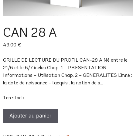
CAN 28 A
49,00
€
GRILLE DE LECTURE DU PROFIL CAN-28 A Né entre le
21/6 et le 6/7 inclus Chap. 1 – PRESENTATION
Informations – Utilisation Chap. 2 – GENERALITES L’inné :
la date de naissance – l’acquis : la notion de s…
1 en stock
quantité
Ajouter au panier
de
CAN
28