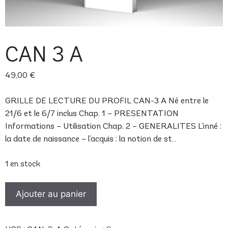
CAN 3 A
49,00
€
GRILLE DE LECTURE DU PROFIL CAN-3 A Né entre le
21/6 et le 6/7 inclus Chap. 1 – PRESENTATION
Informations – Utilisation Chap. 2 – GENERALITES L’inné :
la date de naissance – l’acquis : la notion de st…
1 en stock
quantité
Ajouter au panier
de
CAN
3