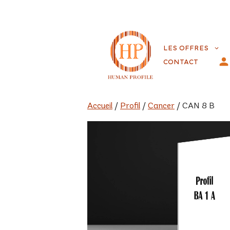
Aller
au
LES OFFRES
contenu
CONTACT
Accueil
/
Profil
/
Cancer
/ CAN 8 B