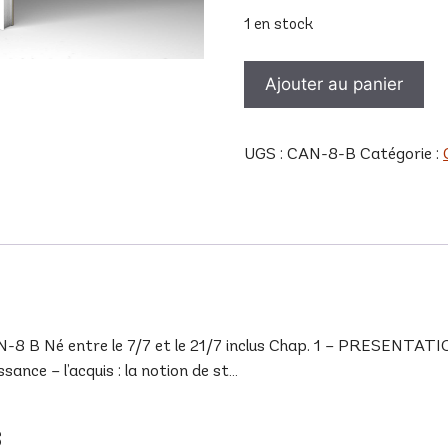
1 en stock
quantité
Ajouter au panier
de
CAN
8
UGS :
CAN-8-B
Catégorie :
B
 Né entre le 7/7 et le 21/7 inclus Chap. 1 – PRESENTATION
ance – l’acquis : la notion de st…
s