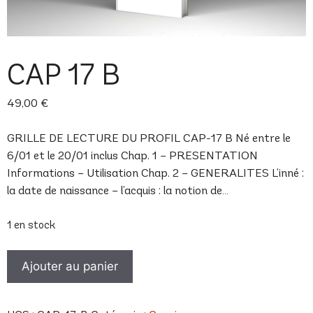
CAP 17 B
49,00
€
GRILLE DE LECTURE DU PROFIL CAP-17 B Né entre le
6/01 et le 20/01 inclus Chap. 1 – PRESENTATION
Informations – Utilisation Chap. 2 – GENERALITES L’inné :
la date de naissance – l’acquis : la notion de…
1 en stock
quantité
Ajouter au panier
de
CAP
17