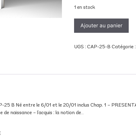
1 en stock
quantité
Ajouter au panier
de
CAP
25
UGS :
CAP-25-B
Catégorie 
B
B Né entre le 6/01 et le 20/01 inclus Chap. 1 – PRESENTA
de naissance – l’acquis : la notion de…
s