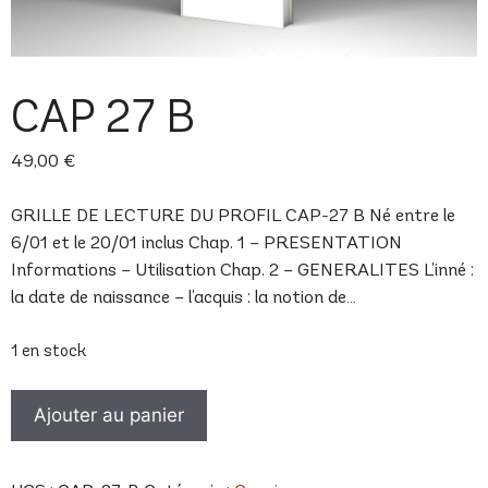
CAP 27 B
49,00
€
GRILLE DE LECTURE DU PROFIL CAP-27 B Né entre le
6/01 et le 20/01 inclus Chap. 1 – PRESENTATION
Informations – Utilisation Chap. 2 – GENERALITES L’inné :
la date de naissance – l’acquis : la notion de…
1 en stock
quantité
Ajouter au panier
de
CAP
27