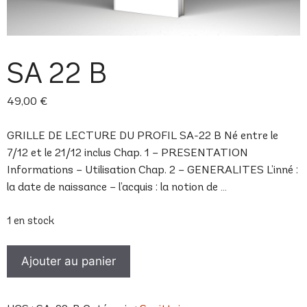
SA 22 B
49,00
€
GRILLE DE LECTURE DU PROFIL SA-22 B Né entre le
7/12 et le 21/12 inclus Chap. 1 – PRESENTATION
Informations – Utilisation Chap. 2 – GENERALITES L’inné :
la date de naissance – l’acquis : la notion de …
1 en stock
quantité
Ajouter au panier
de
SA
22