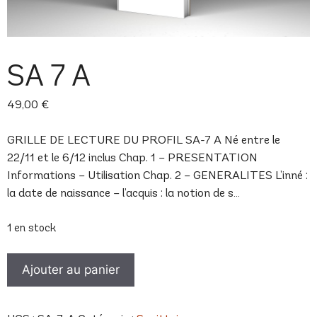
SA 7 A
49,00
€
GRILLE DE LECTURE DU PROFIL SA-7 A Né entre le
22/11 et le 6/12 inclus Chap. 1 – PRESENTATION
Informations – Utilisation Chap. 2 – GENERALITES L’inné :
la date de naissance – l’acquis : la notion de s…
1 en stock
quantité
Ajouter au panier
de
SA
7