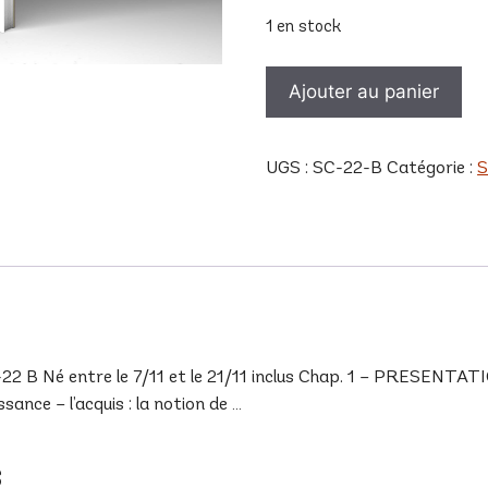
1 en stock
quantité
Ajouter au panier
de
SC
22
UGS :
SC-22-B
Catégorie :
S
B
 Né entre le 7/11 et le 21/11 inclus Chap. 1 – PRESENTATIO
ance – l’acquis : la notion de …
s