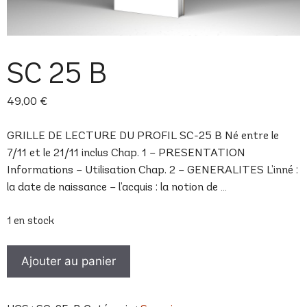
SC 25 B
49,00
€
GRILLE DE LECTURE DU PROFIL SC-25 B Né entre le
7/11 et le 21/11 inclus Chap. 1 – PRESENTATION
Informations – Utilisation Chap. 2 – GENERALITES L’inné :
la date de naissance – l’acquis : la notion de …
1 en stock
quantité
Ajouter au panier
de
SC
25