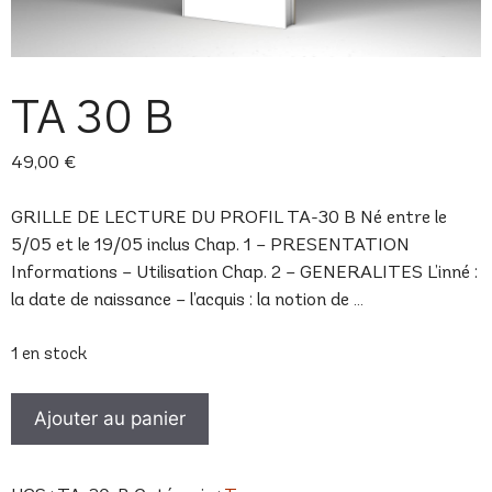
TA 30 B
49,00
€
GRILLE DE LECTURE DU PROFIL TA-30 B Né entre le
5/05 et le 19/05 inclus Chap. 1 – PRESENTATION
Informations – Utilisation Chap. 2 – GENERALITES L’inné :
la date de naissance – l’acquis : la notion de …
1 en stock
quantité
Ajouter au panier
de
TA
30