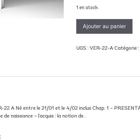
1 en stock
quantité
Ajouter au panier
de
VER
22
UGS :
VER-22-A
Catégorie 
A
A Né entre le 21/01 et le 4/02 inclus Chap. 1 – PRESENTAT
de naissance – l’acquis : la notion de…
s