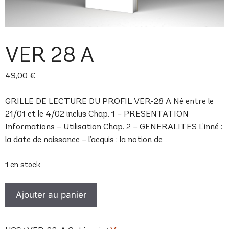
VER 28 A
49,00
€
GRILLE DE LECTURE DU PROFIL VER-28 A Né entre le
21/01 et le 4/02 inclus Chap. 1 – PRESENTATION
Informations – Utilisation Chap. 2 – GENERALITES L’inné :
la date de naissance – l’acquis : la notion de…
1 en stock
quantité
Ajouter au panier
de
VER
28