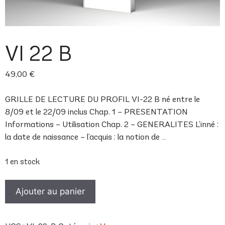
VI 22 B
49,00
€
GRILLE DE LECTURE DU PROFIL VI-22 B né entre le
8/09 et le 22/09 inclus Chap. 1 – PRESENTATION
Informations – Utilisation Chap. 2 – GENERALITES L’inné :
la date de naissance – l’acquis : la notion de …
1 en stock
quantité
Ajouter au panier
de
VI
22