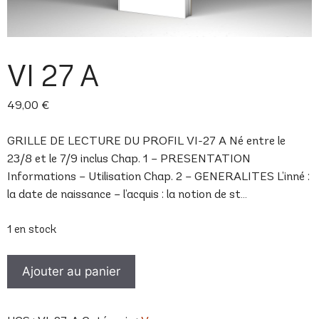
VI 27 A
49,00
€
GRILLE DE LECTURE DU PROFIL VI-27 A Né entre le
23/8 et le 7/9 inclus Chap. 1 – PRESENTATION
Informations – Utilisation Chap. 2 – GENERALITES L’inné :
la date de naissance – l’acquis : la notion de st…
1 en stock
quantité
Ajouter au panier
de
VI
27