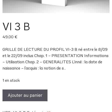
VI 3 B
49,00
€
GRILLE DE LECTURE DU PROFIL VI-3 B né entre le 8/09
et le 22/09 inclus Chap. 1 – PRESENTATION Informations
– Utilisation Chap. 2 – GENERALITES L’inné : la date de
naissance – l’acquis : la notion de s…
1 en stock
quantité
Ajouter au panier
de
VI
3