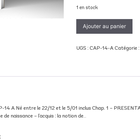
1 en stock
quantité
Ajouter au panier
de
CAP
14
UGS :
CAP-14-A
Catégorie 
A
A Né entre le 22/12 et le 5/01 inclus Chap. 1 – PRESENTAT
de naissance – l’acquis : la notion de…
s