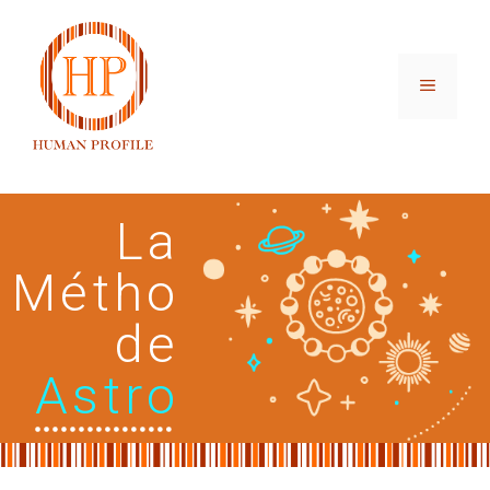
La
Métho
de
Astro