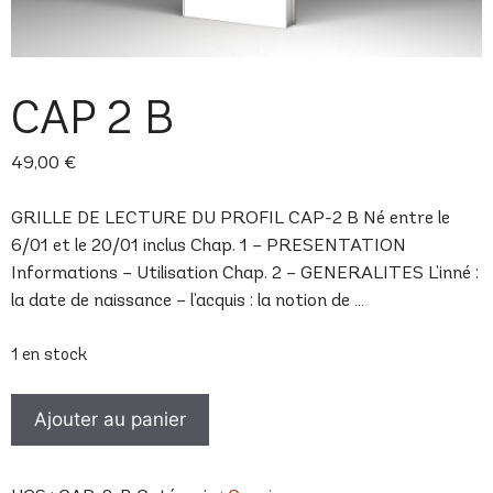
CAP 2 B
49,00
€
GRILLE DE LECTURE DU PROFIL CAP-2 B Né entre le
6/01 et le 20/01 inclus Chap. 1 – PRESENTATION
Informations – Utilisation Chap. 2 – GENERALITES L’inné :
la date de naissance – l’acquis : la notion de …
1 en stock
quantité
Ajouter au panier
de
CAP
2