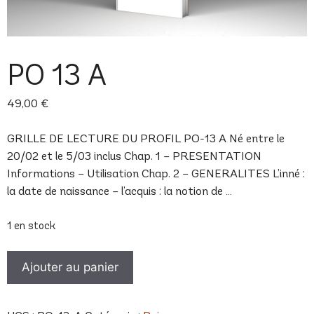
PO 13 A
49,00
€
GRILLE DE LECTURE DU PROFIL PO-13 A Né entre le
20/02 et le 5/03 inclus Chap. 1 – PRESENTATION
Informations – Utilisation Chap. 2 – GENERALITES L’inné :
la date de naissance – l’acquis : la notion de …
1 en stock
quantité
Ajouter au panier
de
PO
13