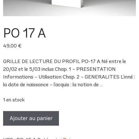
PO 17 A
49,00
€
GRILLE DE LECTURE DU PROFIL PO-17 A Né entre le
20/02 et le 5/03 inclus Chap. 1 – PRESENTATION
Informations – Utilisation Chap. 2 – GENERALITES L’inné :
la date de naissance – l’acquis : la notion de …
1 en stock
quantité
Ajouter au panier
de
PO
17