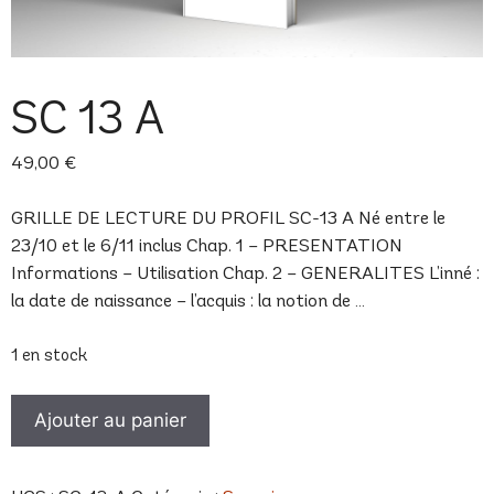
SC 13 A
49,00
€
GRILLE DE LECTURE DU PROFIL SC-13 A Né entre le
23/10 et le 6/11 inclus Chap. 1 – PRESENTATION
Informations – Utilisation Chap. 2 – GENERALITES L’inné :
la date de naissance – l’acquis : la notion de …
1 en stock
quantité
Ajouter au panier
de
SC
13