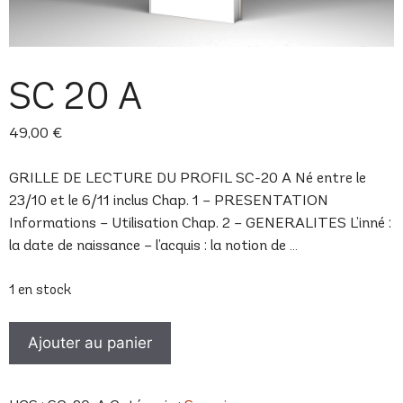
SC 20 A
49,00
€
GRILLE DE LECTURE DU PROFIL SC-20 A Né entre le
23/10 et le 6/11 inclus Chap. 1 – PRESENTATION
Informations – Utilisation Chap. 2 – GENERALITES L’inné :
la date de naissance – l’acquis : la notion de …
1 en stock
quantité
Ajouter au panier
de
SC
20