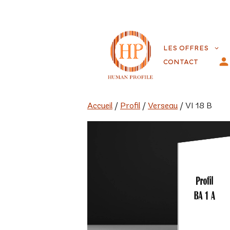
Aller
au
LES OFFRES
contenu
CONTACT
Accueil
/
Profil
/
Verseau
/ VI 18 B