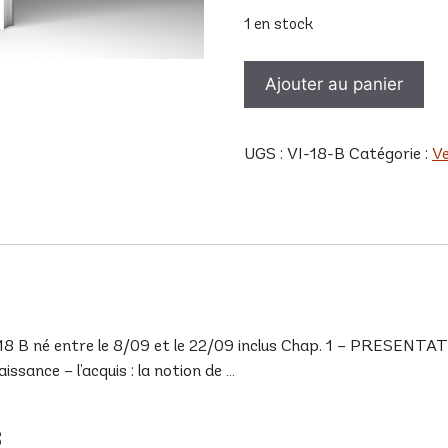
1 en stock
quantité
Ajouter au panier
de
VI
18
UGS :
VI-18-B
Catégorie :
V
B
 né entre le 8/09 et le 22/09 inclus Chap. 1 – PRESENTATI
ssance – l’acquis : la notion de …
s