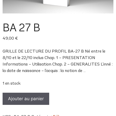
BA 27 B
49,00
€
GRILLE DE LECTURE DU PROFIL BA-27 B Né entre le
8/10 et le 22/10 inclus Chap. 1 – PRESENTATION
Informations – Utilisation Chap. 2 – GENERALITES L’inné :
la date de naissance – l’acquis : la notion de …
1 en stock
quantité
Ajouter au panier
de
BA
27