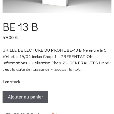
BE 13 B
49,00
€
GRILLE DE LECTURE DU PROFIL BE-13 B Né entre le 5
/04 et le 19/04 inclus Chap. 1 – PRESENTATION
Informations – Utilisation Chap. 2 – GENERALITES L’inné :
c’est la date de naissance – l’acquis : la not…
1 en stock
quantité
Ajouter au panier
de
BE
13