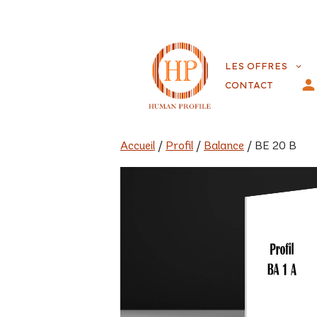
Aller
au
LES OFFRES
contenu
CONTACT
Accueil
/
Profil
/
Balance
/ BE 20 B