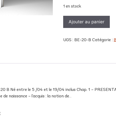
1 en stock
quantité
Ajouter au panier
de
BE
20
UGS :
BE-20-B
Catégorie :
B
B
 Né entre le 5 /04 et le 19/04 inclus Chap. 1 – PRESENTAT
de naissance – l’acquis : la notion de…
s