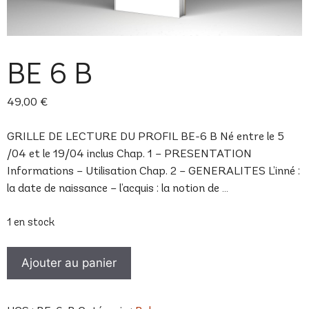
BE 6 B
49,00
€
GRILLE DE LECTURE DU PROFIL BE-6 B Né entre le 5
/04 et le 19/04 inclus Chap. 1 – PRESENTATION
Informations – Utilisation Chap. 2 – GENERALITES L’inné :
la date de naissance – l’acquis : la notion de …
1 en stock
quantité
Ajouter au panier
de
BE
6