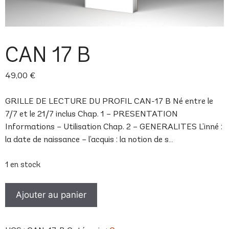
CAN 17 B
49,00
€
GRILLE DE LECTURE DU PROFIL CAN-17 B Né entre le
7/7 et le 21/7 inclus Chap. 1 – PRESENTATION
Informations – Utilisation Chap. 2 – GENERALITES L’inné :
la date de naissance – l’acquis : la notion de s…
1 en stock
quantité
Ajouter au panier
de
CAN
17