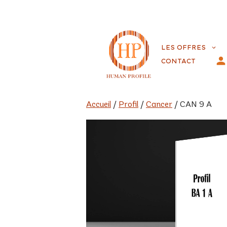
Aller
au
LES OFFRES
contenu
CONTACT
Accueil
/
Profil
/
Cancer
/ CAN 9 A