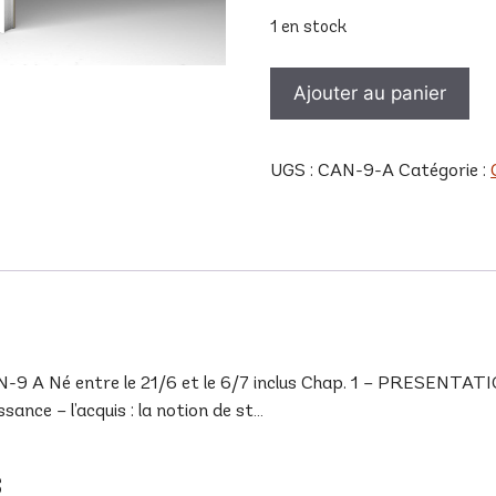
1 en stock
quantité
Ajouter au panier
de
CAN
9
UGS :
CAN-9-A
Catégorie :
A
 Né entre le 21/6 et le 6/7 inclus Chap. 1 – PRESENTATION
ance – l’acquis : la notion de st…
s