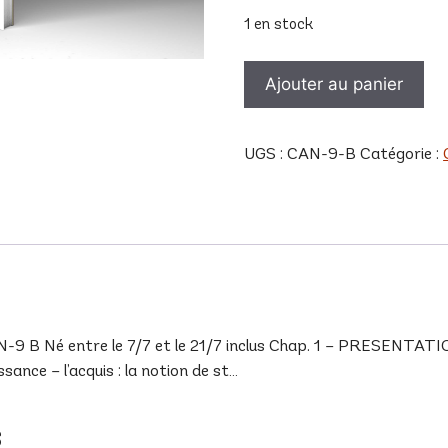
1 en stock
quantité
Ajouter au panier
de
CAN
9
UGS :
CAN-9-B
Catégorie :
B
 Né entre le 7/7 et le 21/7 inclus Chap. 1 – PRESENTATION
ance – l’acquis : la notion de st…
s