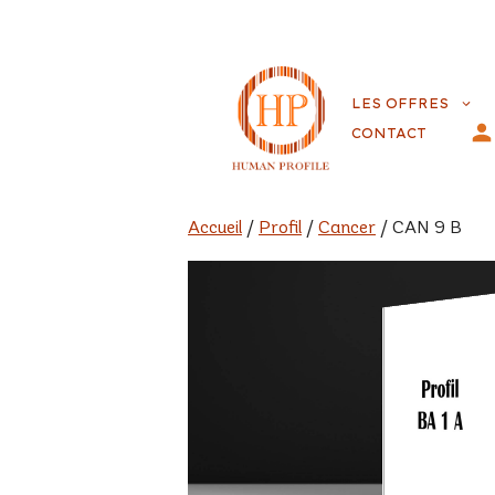
Aller
au
LES OFFRES
contenu
CONTACT
Accueil
/
Profil
/
Cancer
/ CAN 9 B