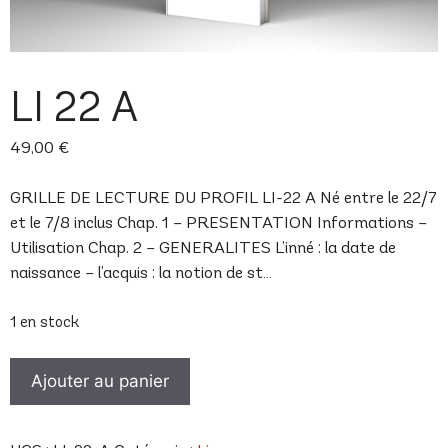
LI 22 A
49,00
€
GRILLE DE LECTURE DU PROFIL LI-22 A Né entre le 22/7
et le 7/8 inclus Chap. 1 – PRESENTATION Informations –
Utilisation Chap. 2 – GENERALITES L’inné : la date de
naissance – l’acquis : la notion de st…
1 en stock
quantité
Ajouter au panier
de
LI
22