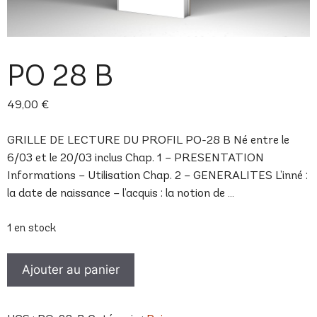
PO 28 B
49,00
€
GRILLE DE LECTURE DU PROFIL PO-28 B Né entre le
6/03 et le 20/03 inclus Chap. 1 – PRESENTATION
Informations – Utilisation Chap. 2 – GENERALITES L’inné :
la date de naissance – l’acquis : la notion de …
1 en stock
quantité
Ajouter au panier
de
PO
28