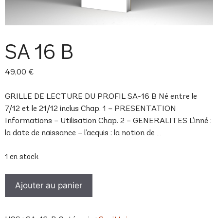
SA 16 B
49,00
€
GRILLE DE LECTURE DU PROFIL SA-16 B Né entre le
7/12 et le 21/12 inclus Chap. 1 – PRESENTATION
Informations – Utilisation Chap. 2 – GENERALITES L’inné :
la date de naissance – l’acquis : la notion de …
1 en stock
quantité
Ajouter au panier
de
SA
16