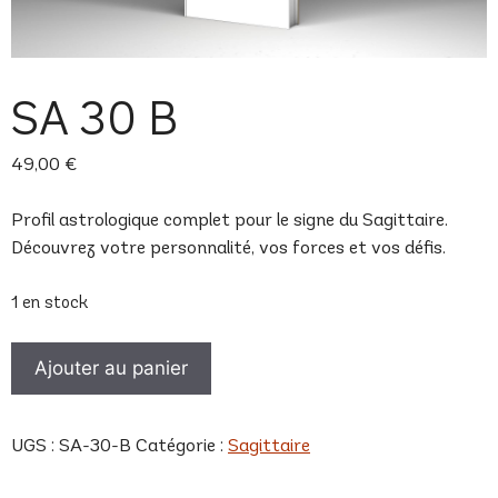
SA 30 B
49,00
€
Profil astrologique complet pour le signe du Sagittaire.
Découvrez votre personnalité, vos forces et vos défis.
1 en stock
quantité
Ajouter au panier
de
SA
30
UGS :
SA-30-B
Catégorie :
Sagittaire
B