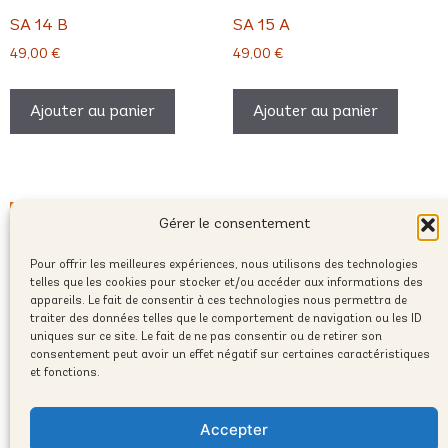
SA 14 B
SA 15 A
49,00
€
49,00
€
Ajouter au panier
Ajouter au panier
Gérer le consentement
Pour offrir les meilleures expériences, nous utilisons des technologies
telles que les cookies pour stocker et/ou accéder aux informations des
appareils. Le fait de consentir à ces technologies nous permettra de
traiter des données telles que le comportement de navigation ou les ID
uniques sur ce site. Le fait de ne pas consentir ou de retirer son
consentement peut avoir un effet négatif sur certaines caractéristiques
et fonctions.
contact@humanprofile.com
Accepter
© 2025 Copyright