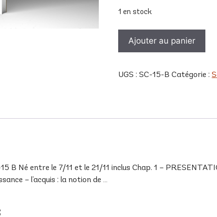
1 en stock
quantité
Ajouter au panier
de
SC
15
UGS :
SC-15-B
Catégorie :
S
B
 Né entre le 7/11 et le 21/11 inclus Chap. 1 – PRESENTATIO
ance – l’acquis : la notion de …
s