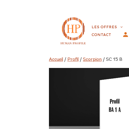
Aller
au
LES OFFRES
contenu
CONTACT
Accueil
/
Profil
/
Scorpion
/ SC 15 B