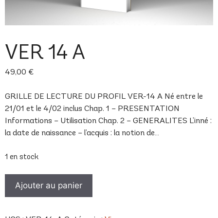
VER 14 A
49,00
€
GRILLE DE LECTURE DU PROFIL VER-14 A Né entre le
21/01 et le 4/02 inclus Chap. 1 – PRESENTATION
Informations – Utilisation Chap. 2 – GENERALITES L’inné :
la date de naissance – l’acquis : la notion de…
1 en stock
quantité
Ajouter au panier
de
VER
14