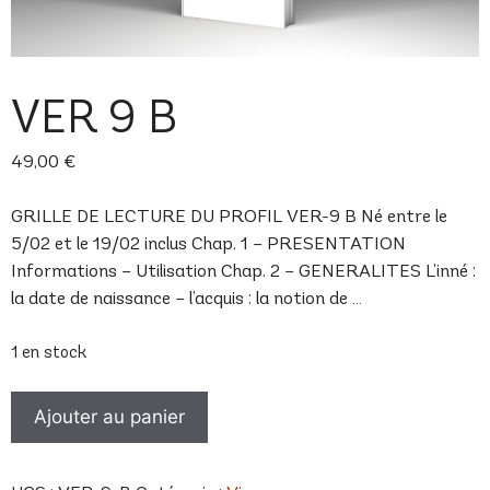
VER 9 B
49,00
€
GRILLE DE LECTURE DU PROFIL VER-9 B Né entre le
5/02 et le 19/02 inclus Chap. 1 – PRESENTATION
Informations – Utilisation Chap. 2 – GENERALITES L’inné :
la date de naissance – l’acquis : la notion de …
1 en stock
quantité
Ajouter au panier
de
VER
9