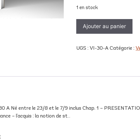
1 en stock
quantité
Ajouter au panier
de
VI
30
UGS :
VI-30-A
Catégorie :
V
A
 Né entre le 23/8 et le 7/9 inclus Chap. 1 – PRESENTATION 
ce – l’acquis : la notion de st…
s