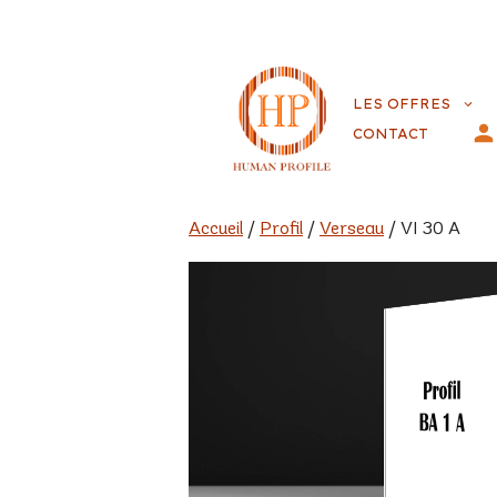
Aller
au
LES OFFRES
contenu
CONTACT
Accueil
/
Profil
/
Verseau
/ VI 30 A