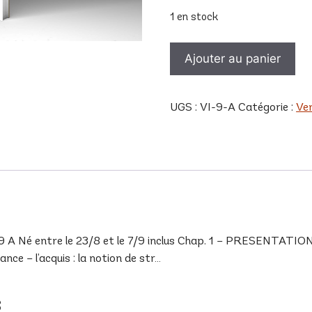
1 en stock
quantité
Ajouter au panier
de
VI
9
UGS :
VI-9-A
Catégorie :
Ve
A
Né entre le 23/8 et le 7/9 inclus Chap. 1 – PRESENTATION I
ce – l’acquis : la notion de str…
s