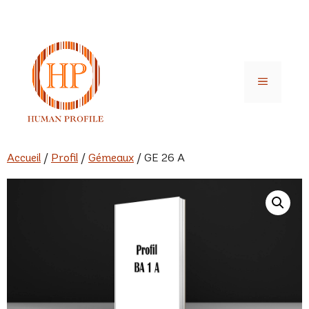
Aller
au
contenu
Menu
Accueil
/
Profil
/
Gémeaux
/ GE 26 A