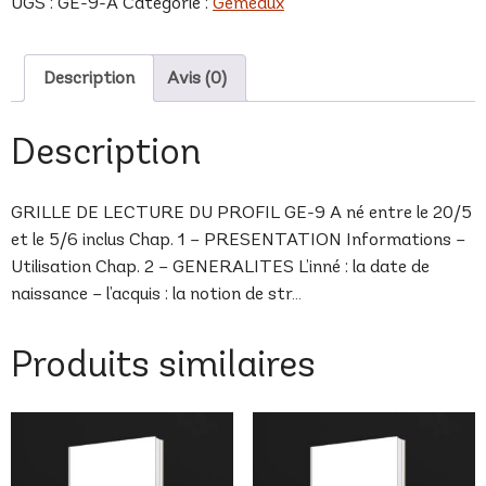
UGS :
GE-9-A
Catégorie :
Gémeaux
A
Description
Avis (0)
Description
GRILLE DE LECTURE DU PROFIL GE-9 A né entre le 20/5
et le 5/6 inclus Chap. 1 – PRESENTATION Informations –
Utilisation Chap. 2 – GENERALITES L’inné : la date de
naissance – l’acquis : la notion de str…
Produits similaires