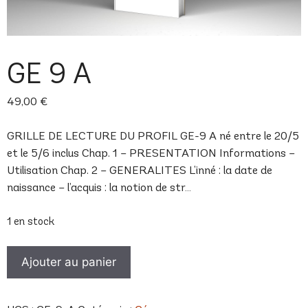
GE 9 A
49,00
€
GRILLE DE LECTURE DU PROFIL GE-9 A né entre le 20/5
et le 5/6 inclus Chap. 1 – PRESENTATION Informations –
Utilisation Chap. 2 – GENERALITES L’inné : la date de
naissance – l’acquis : la notion de str…
1 en stock
quantité
Ajouter au panier
de
GE
9