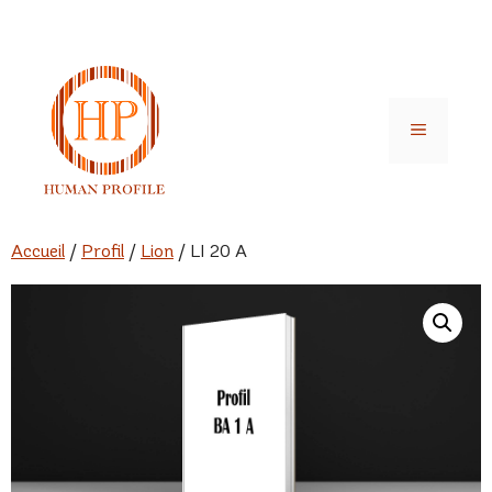
Aller
au
contenu
Menu
Accueil
/
Profil
/
Lion
/ LI 20 A