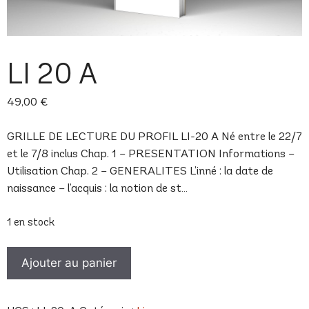
LI 20 A
49,00
€
GRILLE DE LECTURE DU PROFIL LI-20 A Né entre le 22/7
et le 7/8 inclus Chap. 1 – PRESENTATION Informations –
Utilisation Chap. 2 – GENERALITES L’inné : la date de
naissance – l’acquis : la notion de st…
1 en stock
quantité
Ajouter au panier
de
LI
20